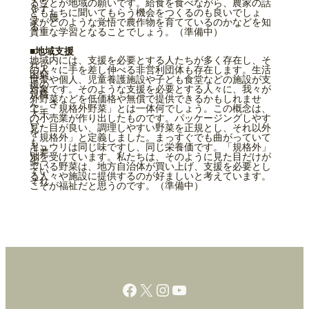
ることが地域の願いです。給食を食べながら、農家の話
を子
どもたちに聞いてもらう機会をつくるのも良いでしょ
う。農
家がどのような覚悟で農作物を育てているのかなどを知
る、
貴重な学習となることでしょう。（準備中）
■地域支援
地域内には、支援を必要とする人たちが多く存在し、そ
れら
の人々に手を差し伸べる非営利団体も存在します。生活
困窮
世帯や個人、児童養護施設や子ども食堂などの施設が支
援の
対象です。そのような支援を必要とする人々に、我々が
規格
外野菜などを低価格や無償で提供できるかもしれませ
ん。さ
て、「規格外野菜」とは一体何でしょう。この概念は、
大手
の小売業が作り出したものです。パッケージングしやす
い、
見た目が良い、調理しやすい野菜を正規とし、それ以外
を
「規格外」と定義しました。まっすぐでも曲がっていて
も、
キュウリは同じ味ですし、同じ栄養価です。「規格外」
は差
別を受けています。私たちは、そのように見た目だけが
劣っ
ている野菜は、地方自治体が買い上げ、支援を必要とし
てい
る人々や施設に提供するのが好ましいと考えています。
それ
こそが福祉だと思うのです。（準備中）
Facebook
X
Instagram
YouTube