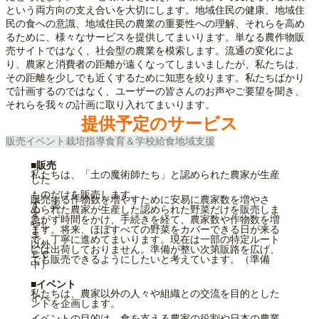
という両方向の支え合いを大切にします。地域住民の健康、地域住
民の食への意識、地域住民の農業の重要性への理解、それらを高め
るために、様々なサービスを提供してまいります。単なる農作物販
売サイトではなく、社会型の農業を模索します。流通の変化によ
り、農家と消費者の距離が遠くなってしまいましたが、私たちは、
その距離を少しでも近くするために知恵を絞ります。私たちばかり
で計画するのではなく、ユーザーの皆さんのお声やご要望を聞き、
それらを我々の計画に取り入れてまいります。
提供予定のサービス
販売
イベント
栽培指導
食育＆学校給食
地域支援
■販売
私たちは、「土の魔術師たち」と認められた農家が生産
した
ものだけを販売します。
販売する作物数を増やすために安易に農家数を増やさ
ず、認
められた農家が生産した認められた野菜だけを販売しま
す。
急がず時間をかけ、手続きを経て、農家数や作物数を増
やし
ます。将来、ほぼすべての野菜をカバーできる日が来る
ま
で、丁寧に進めてまいります。現在は一部の特定ルート
以外
には出荷しておりません。準備が整い次第販路を広げ、
ＥＣ
でも販売できるようにしたいと考えています。（準備
中）
■イベント
私たちは、農家以外の人々や組織との交流を目的とした
イベ
ントを企画します。
イベントの目的は、食を支える農家の役割や日本の農業