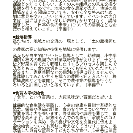
の現
状などを知ってもらい、多くの人や組織との意見交換や
情報
交換を行うためです。地域の食を農家が支え、地域の農
家を
地域が支える関係についても、安心安全な将来のため
に、真
剣に意見を交わしたいと考えています。イベントの内容
とし
ては、型にはまらない楽しい内容ばかりではなく、講師
をお
招きした、「日本の食の未来」についての講演なども企
画し
たいと考えています。（準備中）
■栽培指導
私たちは、地域との交流の一環として、「土の魔術師た
ち」
の農家の高い知識や技術を地域に提供します。
私たちが自主的に行いたい指導として、幼稚園、小中学
校の
園内や校内の農園での野菜栽培指導があります。子ども
たち
に、野菜を育てたり収穫したりするプロセスを楽しんで
もら
うとともに、食の大切さについても学んでいただきたい
ので
す。また、家庭菜園などの個別の指導は行えませんが、
農業
を体験してみたい方々を我々の農園へ迎え入れたり、将
来は
市民農園などを展開し、そこで農作業の指導を行うな
ど、い
ろいろと計画したいと考えています。（準備中）
■食育＆学校給食
「食育」という言葉は、大変意味深い言葉だと思いま
す。
健康的な食生活を実践し、心身の健康を目指す基礎的な
教育
です。栄養や季節の野菜、食の安全性について学び、適
切な
食材を選ぶ力を養います。野菜栽培や調理を通じて、食
への
関心を高めます。家族団らんでの食事が、家族とのコミ
ュニ
ケーションを高め、食の喜びや文化を次世代に伝えま
す。
学校給食についても真剣に考えなくてはなりません。地
域で
栽培した良質な野菜を子どもたちが食べ、心身共に健康
であ