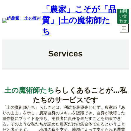
内
「農家」こそが「品
容
お問
を
い合
質」|土の魔術師た
わせ
ス
キ
ち
ッ
プ
Services
土の魔術師たち
らしくあることが…私
たちのサービスです
「土の魔術師たち」らしさとは、利益を最優先とせず、農家の「あ
りのまま」を示し、農家自身のスキルを認識でき、自身が栽培した
農作物にプライドを持ち、消費者に責任を果たすことを約束でき
る、そのような私たちが認めた農家だけの集合体であるということ
だと考えます。 地域の食を支え、地域によって支えられる農業